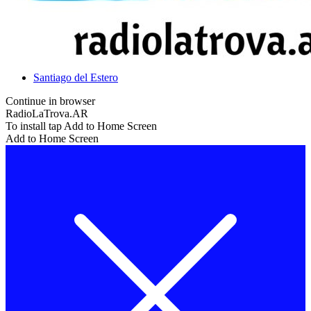
Facebook
Email
Santiago del Estero
Continue in browser
RadioLaTrova.AR
To install tap Add to Home Screen
Add to Home Screen