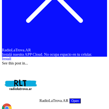
RadioLaTrova.AR
Instalá nuestra APP Cloud. No ocupa espacio en tu celular.
Install
See this post in...
RadioLaTrova.AR
Open