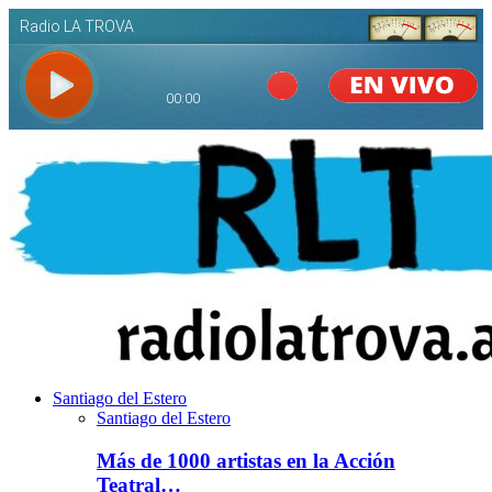
Santiago del Estero
Santiago del Estero
Más de 1000 artistas en la Acción
Teatral…