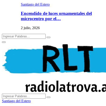
Santiago del Estero
Encendido de luces ornamentales del
microcentro por el…
2 julio, 2026
Search
Search
for:
Primary
Menu
Search
Search
for:
Santiago del Estero