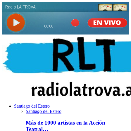
Santiago del Estero
Santiago del Estero
Más de 1000 artistas en la Acción
Teatral…