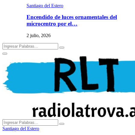
Santiago del Estero
Encendido de luces ornamentales del
microcentro por el…
2 julio, 2026
Search
Search
for:
Primary
Menu
Search
Search
for:
Santiago del Estero