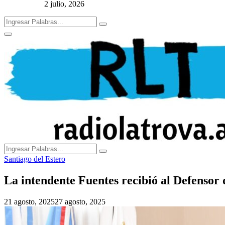
2 julio, 2026
Search
Search
for:
Primary
Menu
Search
Search
for:
Santiago del Estero
La intendente Fuentes recibió al Defensor 
21 agosto, 2025
27 agosto, 2025