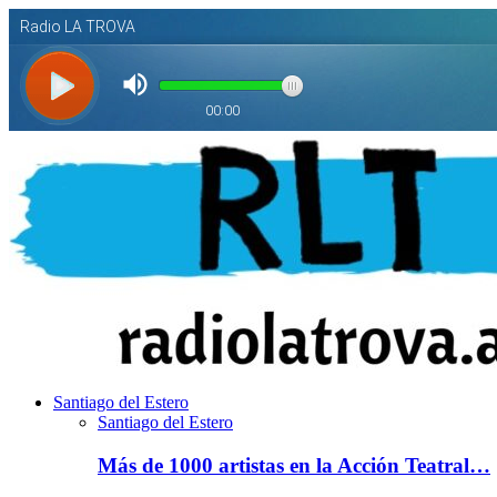
Santiago del Estero
Santiago del Estero
Más de 1000 artistas en la Acción Teatral…