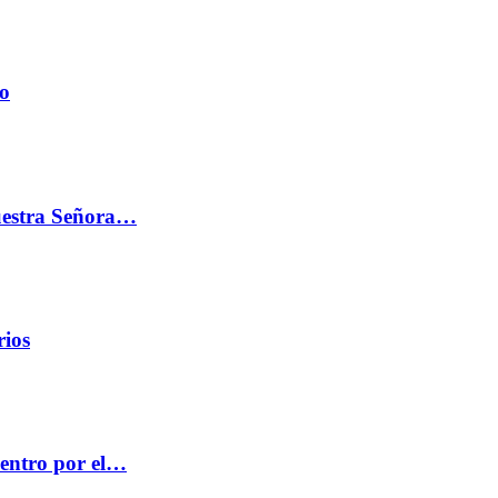
do
Nuestra Señora…
rios
centro por el…