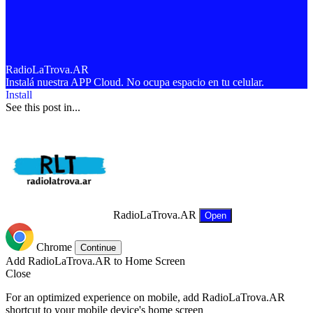
RadioLaTrova.AR
Instalá nuestra APP Cloud. No ocupa espacio en tu celular.
Install
See this post in...
RadioLaTrova.AR
Open
Chrome
Continue
Add RadioLaTrova.AR to Home Screen
Close
For an optimized experience on mobile, add RadioLaTrova.AR
shortcut to your mobile device's home screen