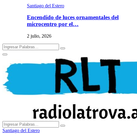
Santiago del Estero
Encendido de luces ornamentales del
microcentro por el…
2 julio, 2026
Search
Search
for:
Primary
Menu
Search
Search
for:
Santiago del Estero