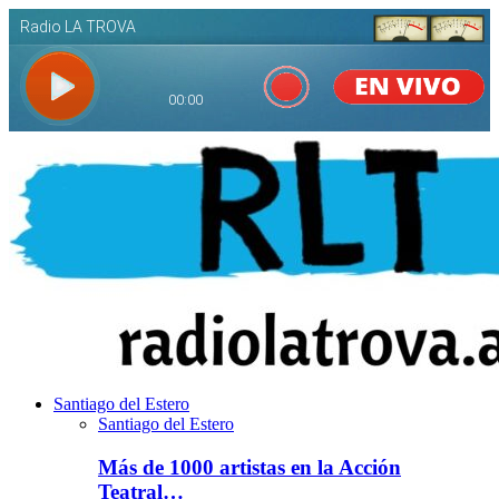
Santiago del Estero
Santiago del Estero
Más de 1000 artistas en la Acción
Teatral…