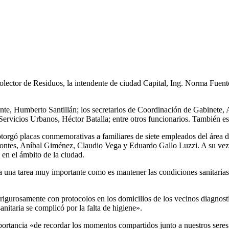
colector de Residuos, la intendente de ciudad Capital, Ing. Norma Fuen
ante, Humberto Santillán; los secretarios de Coordinación de Gabinete
e Servicios Urbanos, Héctor Batalla; entre otros funcionarios. También
otorgó placas conmemorativas a familiares de siete empleados del área d
ntes, Aníbal Giménez, Claudio Vega y Eduardo Gallo Luzzi. A su vez, S
 en el ámbito de la ciudad.
 a una tarea muy importante como es mantener las condiciones sanitaria
 rigurosamente con protocolos en los domicilios de los vecinos diagnos
nitaria se complicó por la falta de higiene».
portancia «de recordar los momentos compartidos junto a nuestros seres 