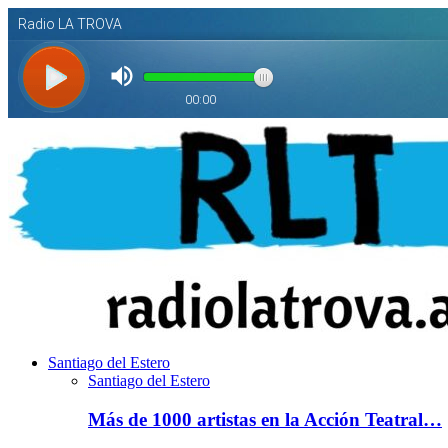
Santiago del Estero
Santiago del Estero
Más de 1000 artistas en la Acción Teatral…