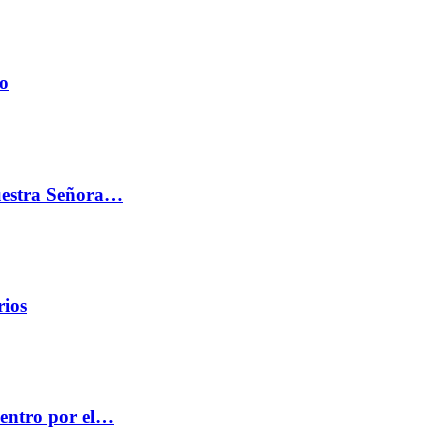
do
Nuestra Señora…
rios
centro por el…