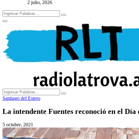
2 julio, 2026
Search
Search
for:
Primary
Menu
Search
Search
for:
Santiago del Estero
La intendente Fuentes reconoció en el Día 
5 octubre, 2021