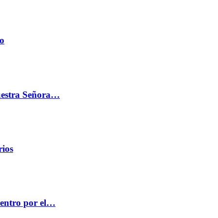
do
Nuestra Señora…
rios
centro por el…