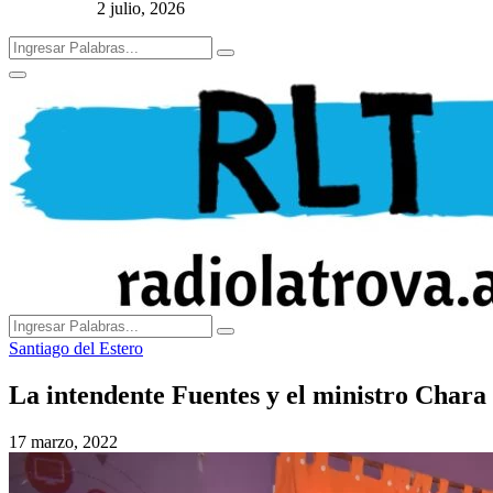
2 julio, 2026
Search
Search
for:
Primary
Menu
Search
Search
for:
Santiago del Estero
La intendente Fuentes y el ministro Chara 
17 marzo, 2022