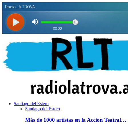
Santiago del Estero
Santiago del Estero
Más de 1000 artistas en la Acción Teatral…