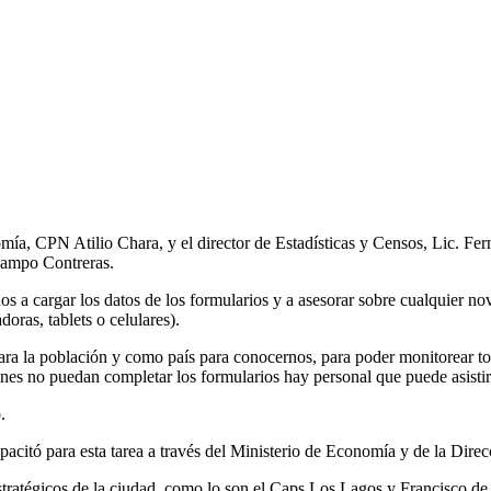
mía, CPN Atilio Chara, y el director de Estadísticas y Censos, Lic. Fer
 Campo Contreras.
nos a cargar los datos de los formularios y a asesorar sobre cualquier n
oras, tablets o celulares).
a la población y como país para conocernos, para poder monitorear todas
nes no puedan completar los formularios hay personal que puede asistirlo
.
pacitó para esta tarea a través del Ministerio de Economía y de la Direc
 estratégicos de la ciudad, como lo son el Caps Los Lagos y Francisco 