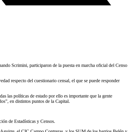
nando Scrimini, participaron de la puesta en marcha oficial del Censo
ovedad respecto del cuestionario censal, el que se puede responder
 las políticas de estado por ello es importante que la gente
s”, en distintos puntos de la Capital.
ción de Estadísticas y Censos.
de Aguirre, el CIC Campo Contreras, y los SUM de los barrios Belén y