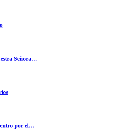
do
Nuestra Señora…
rios
centro por el…