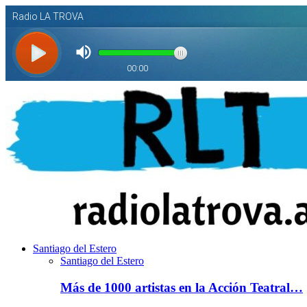
Santiago del Estero
Santiago del Estero
Más de 1000 artistas en la Acción Teatral…