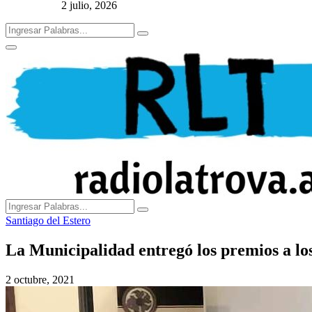
2 julio, 2026
Search
Search
for:
Primary
Menu
Search
Search
for:
Santiago del Estero
La Municipalidad entregó los premios a lo
2 octubre, 2021