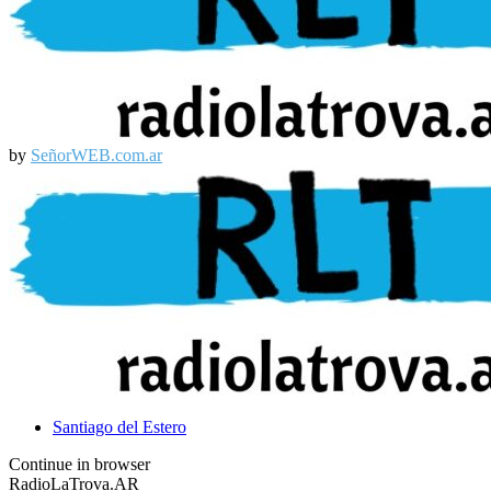
Facebook
Email
by
SeñorWEB.com.ar
Facebook
Email
Santiago del Estero
Continue in browser
RadioLaTrova.AR