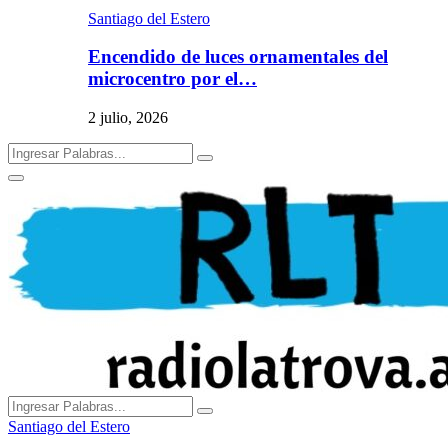
Santiago del Estero
Encendido de luces ornamentales del
microcentro por el…
2 julio, 2026
Search
Search
for:
Primary
Menu
Search
Search
for:
Santiago del Estero