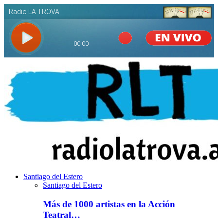
Santiago del Estero
Santiago del Estero
Más de 1000 artistas en la Acción
Teatral…