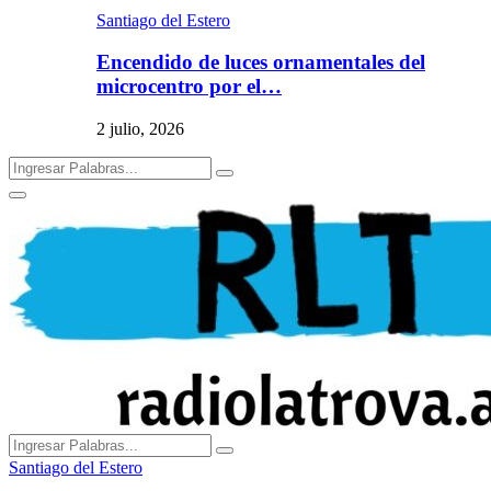
Santiago del Estero
Encendido de luces ornamentales del
microcentro por el…
2 julio, 2026
Search
Search
for:
Primary
Menu
Search
Search
for:
Santiago del Estero