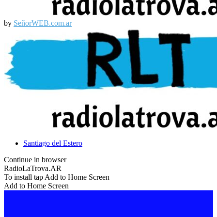
Facebook
Email
by
SeñorWEB.com.ar
Facebook
Email
Santiago del Estero
Continue in browser
RadioLaTrova.AR
To install tap Add to Home Screen
Add to Home Screen